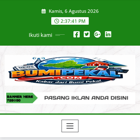
Skip
Kamis, 6 Agustus 2026
to
content
2:37:42 PM
Ikuti kami