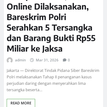
Online Dilaksanakan,
Bareskrim Polri
Serahkan 5 Tersangka
dan Barang Bukti Rp55
Miliar ke Jaksa
admin
Mar 31, 2026
0
Jakarta — Direktorat Tindak Pidana Siber Bareskrim
Polri melaksanakan Tahap II penanganan kasus
perjudian daring dengan menyerahkan lima
tersangka beserta…
READ MORE