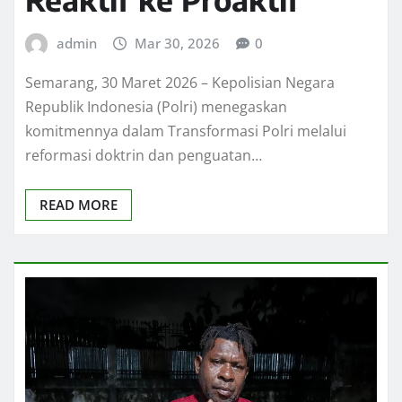
admin
Mar 30, 2026
0
Semarang, 30 Maret 2026 – Kepolisian Negara
Republik Indonesia (Polri) menegaskan
komitmennya dalam Transformasi Polri melalui
reformasi doktrin dan penguatan…
READ MORE