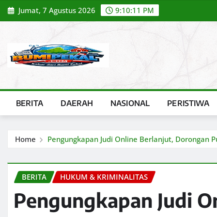
Skip
Jumat, 7 Agustus 2026
9:10:12 PM
to
content
BERITA
DAERAH
NASIONAL
PERISTIWA
Home
Pengungkapan Judi Online Berlanjut, Dorongan P
BERITA
HUKUM & KRIMINALITAS
Pengungkapan Judi Onl