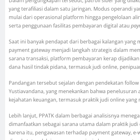
Dalam pengungkapan tersebut, patroli siber yang dilaku
yang terafiliasi dalam satu jaringan. Modus operandi 
mulai dari operasional platform hingga pengelolaan al
serta penggunaan fasilitas pembayaran digital atau
pay
Saat ini banyak pendapat dari berbagai kalangan ya
payment gateway menjadi langkah strategis dalam memu
sarana transaksi, platform pembayaran kerap dijadikan 
dana hasil tindak pidana, termasuk judi online, penipuan 
Pandangan tersebut sejalan dengan pendekatan follow
Yustiavandana, yang menekankan bahwa penelusuran 
kejahatan keuangan, termasuk praktik judi online yan
Lebih lanjut, PPATK dalam berbagai analisisnya meneg
dimanfaatkan sebagai sarana utama dalam praktik judi on
karena itu, pengawasan terhadap payment gateway, e-wa