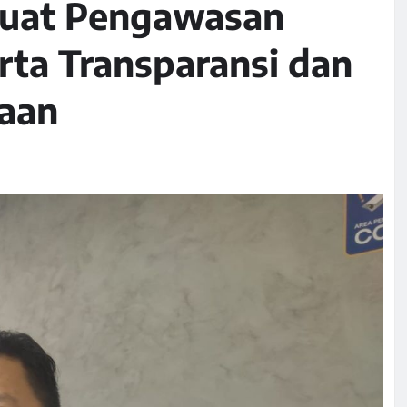
kuat Pengawasan
rta Transparansi dan
taan