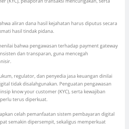
er (KYC), pelaporan transaksi mencurigakan, serta
hwa aliran dana hasil kejahatan harus diputus secara
mati hasil tindak pidana.
 menilai bahwa pengawasan terhadap payment gateway
konsisten dan transparan, guna mencegah
nisir.
hukum, regulator, dan penyedia jasa keuangan dinilai
gital tidak disalahgunakan. Penguatan pengawasan
insip know your customer (KYC), serta kewajiban
erlu terus diperkuat.
apkan celah pemanfaatan sistem pembayaran digital
 dapat semakin dipersempit, sekaligus memperkuat