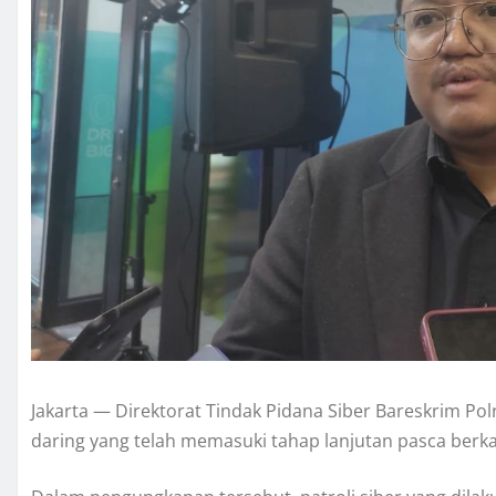
Jakarta — Direktorat Tindak Pidana Siber Bareskrim P
daring yang telah memasuki tahap lanjutan pasca berka