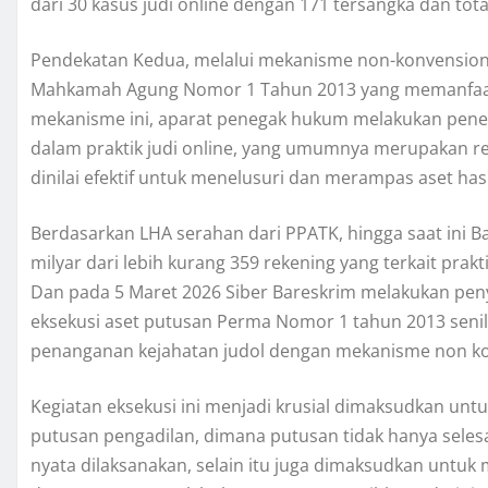
dari 30 kasus judi online dengan 171 tersangka dan tota
Pendekatan Kedua, melalui mekanisme non-konvension
Mahkamah Agung Nomor 1 Tahun 2013 yang memanfaatka
mekanisme ini, aparat penegak hukum melakukan pene
dalam praktik judi online, yang umumnya merupakan r
dinilai efektif untuk menelusuri dan merampas aset ha
Berdasarkan LHA serahan dari PPATK, hingga saat ini B
milyar dari lebih kurang 359 rekening yang terkait prakti
Dan pada 5 Maret 2026 Siber Bareskrim melakukan peny
eksekusi aset putusan Perma Nomor 1 tahun 2013 senila
penanganan kejahatan judol dengan mekanisme non ko
Kegiatan eksekusi ini menjadi krusial dimaksudkan unt
putusan pengadilan, dimana putusan tidak hanya selesai
nyata dilaksanakan, selain itu juga dimaksudkan untuk