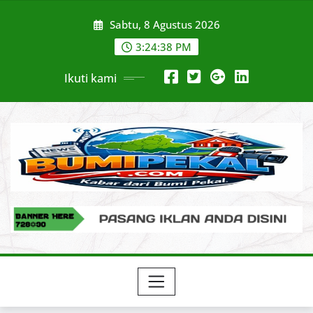
Skip
Sabtu, 8 Agustus 2026
to
content
3:24:39 PM
Ikuti kami