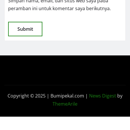
Simpan nama, email, dan situs web saya pada
peramban ini untuk komentar saya berikutnya.
Copyright © 2025 | Bumipekal.com
|
News Digest
by
ThemeArile
Kode
Pedoman Media
Disclaimer
Redaksi
Etik
Siber