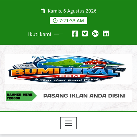
Skip
Kamis, 6 Agustus 2026
to
content
7:21:34 AM
Ikuti kami