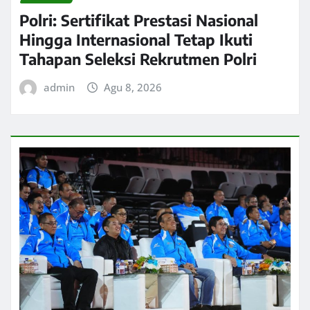
Polri: Sertifikat Prestasi Nasional
Hingga Internasional Tetap Ikuti
Tahapan Seleksi Rekrutmen Polri
admin
Agu 8, 2026