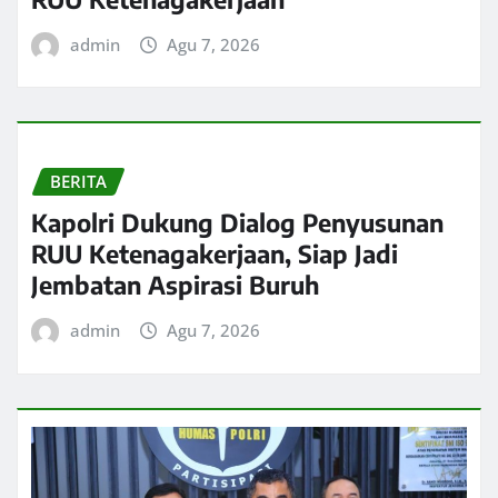
admin
Agu 7, 2026
BERITA
Kapolri Dukung Dialog Penyusunan
RUU Ketenagakerjaan, Siap Jadi
Jembatan Aspirasi Buruh
admin
Agu 7, 2026