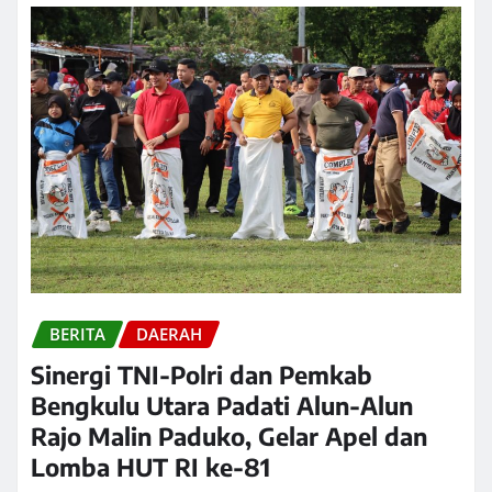
BERITA
DAERAH
Sinergi TNI-Polri dan Pemkab
Bengkulu Utara Padati Alun-Alun
Rajo Malin Paduko, Gelar Apel dan
Lomba HUT RI ke-81