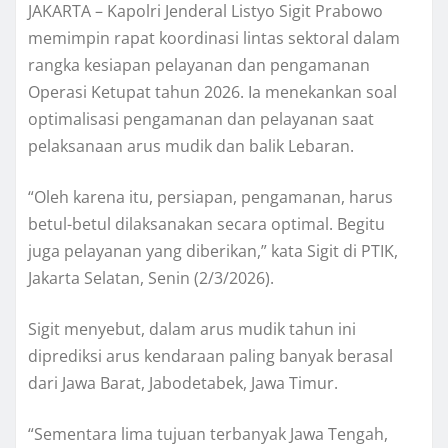
JAKARTA – Kapolri Jenderal Listyo Sigit Prabowo
memimpin rapat koordinasi lintas sektoral dalam
rangka kesiapan pelayanan dan pengamanan
Operasi Ketupat tahun 2026. Ia menekankan soal
optimalisasi pengamanan dan pelayanan saat
pelaksanaan arus mudik dan balik Lebaran.
“Oleh karena itu, persiapan, pengamanan, harus
betul-betul dilaksanakan secara optimal. Begitu
juga pelayanan yang diberikan,” kata Sigit di PTIK,
Jakarta Selatan, Senin (2/3/2026).
Sigit menyebut, dalam arus mudik tahun ini
diprediksi arus kendaraan paling banyak berasal
dari Jawa Barat, Jabodetabek, Jawa Timur.
“Sementara lima tujuan terbanyak Jawa Tengah,