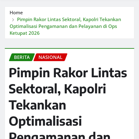
Home
Pimpin Rakor Lintas Sektoral, Kapolri Tekankan
Optimalisasi Pengamanan dan Pelayanan di Ops
Ketupat 2026
BERITA
NASIONAL
Pimpin Rakor Lintas
Sektoral, Kapolri
Tekankan
Optimalisasi
Pengamanan dan