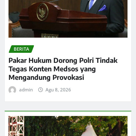
BERITA
Pakar Hukum Dorong Polri Tindak
Tegas Konten Medsos yang
Mengandung Provokasi
admin
Agu 8, 2026