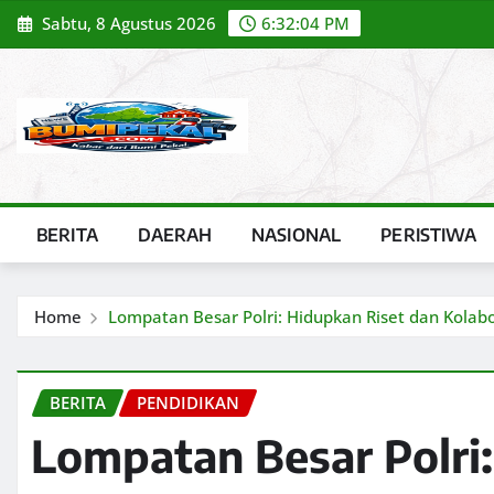
Skip
Sabtu, 8 Agustus 2026
6:32:05 PM
to
content
BERITA
DAERAH
NASIONAL
PERISTIWA
Home
Lompatan Besar Polri: Hidupkan Riset dan Kolabo
BERITA
PENDIDIKAN
Lompatan Besar Polri