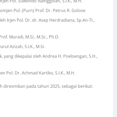
Irjen Pol. Suwondo Nainggolan, S.I.K., M.H.
omjen Pol. (Purn) Prof. Dr. Petrus R. Golose
eh Irjen Pol. Dr. dr. Asep Herdradiana, Sp.An-TI.,
of. Muradi, M.Si., M.Sc., Ph.D.
rul Azizah, S.I.K., M.Si.
k, yang dikepalai oleh Andrea H. Poeloengan, S.H.,
jen Pol. Dr. Achmad Kartiko, S.I.K., M.H.
h diresmikan pada tahun 2025, sebagai berikut: