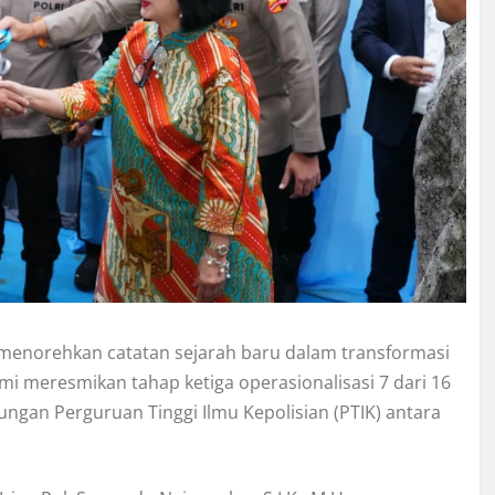
) menorehkan catatan sejarah baru dalam transformasi
esmi meresmikan tahap ketiga operasionalisasi 7 dari 16
ngan Perguruan Tinggi Ilmu Kepolisian (PTIK) antara