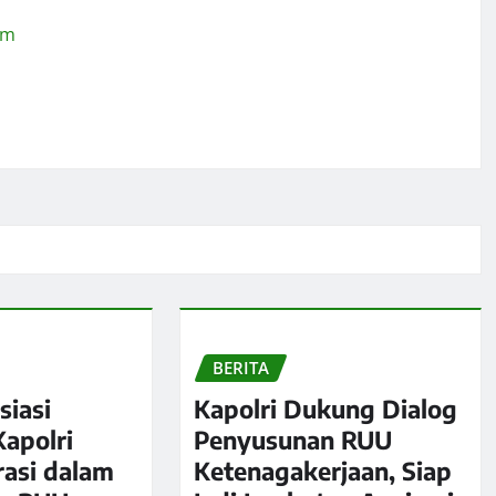
om
BERITA
siasi
Kapolri Dukung Dialog
apolri
Penyusunan RUU
rasi dalam
Ketenagakerjaan, Siap