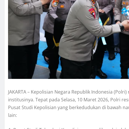
JAKARTA – Kepolisian Negara Republik Indonesia (Polri
institusinya. Tepat pada Selasa, 10 Maret 2026, Polri r
Pusat Studi Kepolisian yang berkedudukan di bawah nau
lain: