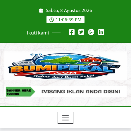
Skip
Sabtu, 8 Agustus 2026
to
content
11:06:40 PM
Ikuti kami