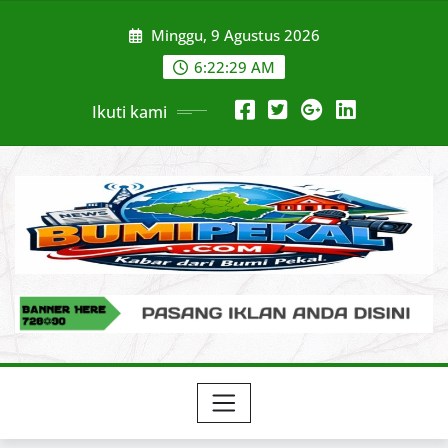
Skip
Minggu, 9 Agustus 2026
to
content
6:22:30 AM
Ikuti kami