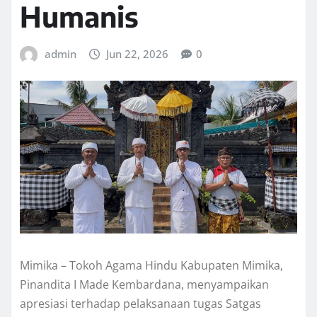
Humanis
admin
Jun 22, 2026
0
Mimika – Tokoh Agama Hindu Kabupaten Mimika,
Pinandita I Made Kembardana, menyampaikan
apresiasi terhadap pelaksanaan tugas Satgas