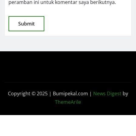
peramban ini untuk komentar saya berikutnya.
Copyright © 2025 | Bumipekal.com
|
News Digest
by
ThemeArile
Kode
Pedoman Media
Disclaimer
Redaksi
Etik
Siber