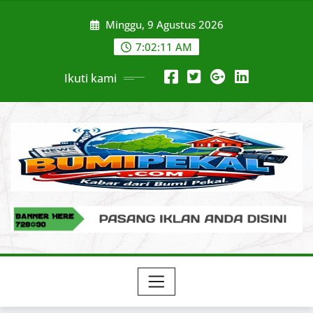
Skip
Minggu, 9 Agustus 2026
to
content
7:02:12 AM
Ikuti kami