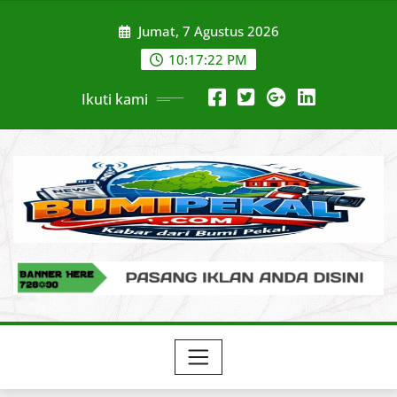
Skip
Jumat, 7 Agustus 2026
to
content
10:17:23 PM
Ikuti kami