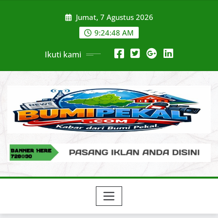
Skip
Jumat, 7 Agustus 2026
to
content
9:24:50 AM
Ikuti kami