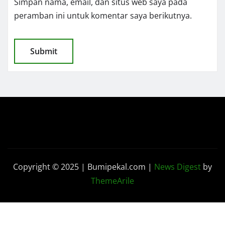
Simpan nama, email, dan situs web saya pada
peramban ini untuk komentar saya berikutnya.
Copyright © 2025 | Bumipekal.com
|
News Digest
by
ThemeArile
Kode
Pedoman Media
Disclaimer
Redaksi
Etik
Siber