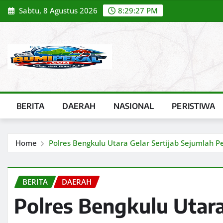
Skip
Sabtu, 8 Agustus 2026
8:29:28 PM
to
content
BERITA
DAERAH
NASIONAL
PERISTIWA
Home
Polres Bengkulu Utara Gelar Sertijab Sejumlah P
BERITA
DAERAH
Polres Bengkulu Utara