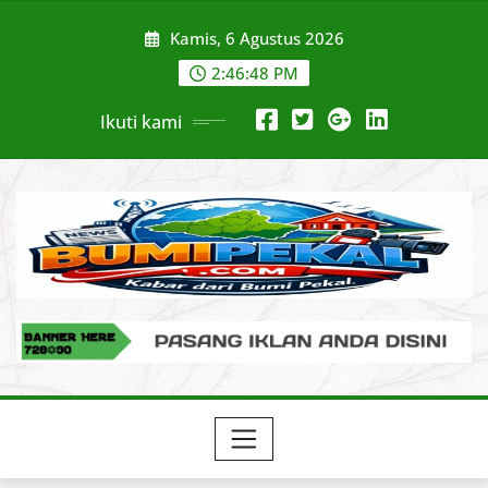
Skip
Kamis, 6 Agustus 2026
to
content
2:46:50 PM
Ikuti kami