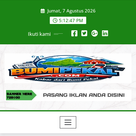
Skip
Jumat, 7 Agustus 2026
to
content
5:12:49 PM
Ikuti kami