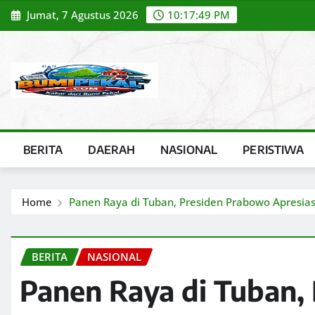
Skip
Jumat, 7 Agustus 2026
10:17:50 PM
to
content
BERITA
DAERAH
NASIONAL
PERISTIWA
Home
Panen Raya di Tuban, Presiden Prabowo Apresia
BERITA
NASIONAL
Panen Raya di Tuban,