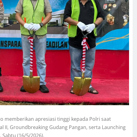
 memberikan apresiasi tinggi kepada Polri saat
al II, Groundbreaking Gudang Pangan, serta Launching
 Sabtu (16/5/2026).