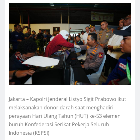
Jakarta – Kapolri Jenderal Listyo Sigit Prabowo ikut
melaksanakan donor darah saat menghadiri
perayaan Hari Ulang Tahun (HUT) ke-53 elemen
buruh Konfederasi Serikat Pekerja Seluruh
Indonesia (KSPSI).