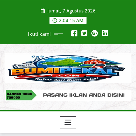
Skip
Jumat, 7 Agustus 2026
to
content
2:04:16 AM
Ikuti kami