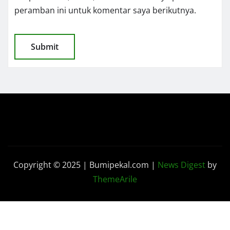
peramban ini untuk komentar saya berikutnya.
Copyright © 2025 | Bumipekal.com
|
News Digest
by
ThemeArile
Kode
Pedoman Media
Disclaimer
Redaksi
Etik
Siber