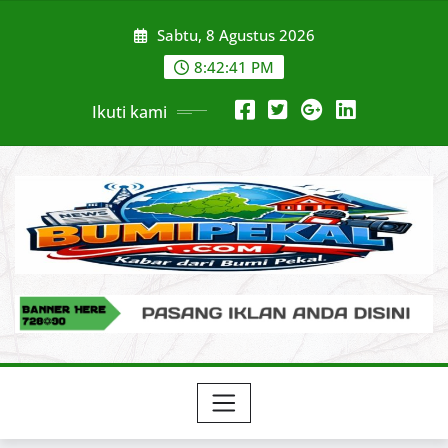
Skip
Sabtu, 8 Agustus 2026
to
content
8:42:42 PM
Ikuti kami