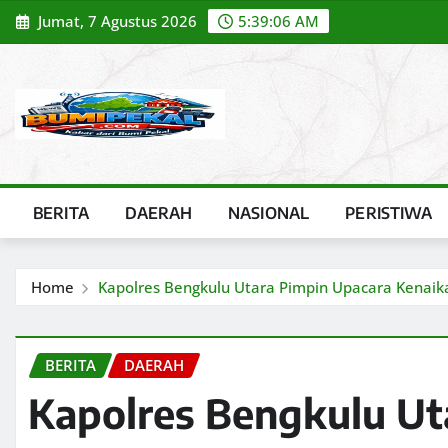
Skip
Jumat, 7 Agustus 2026
5:39:07 AM
to
content
BERITA
DAERAH
NASIONAL
PERISTIWA
Home
Kapolres Bengkulu Utara Pimpin Upacara Kenaika
BERITA
DAERAH
Kapolres Bengkulu Ut