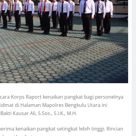
ara Korps Raport kenaikan pangkat bagi personelnya
hidmat di Halaman Mapolres Bengkulu Utara ini
ti Kausar Ali, S.Sos., S.I.K., M.H.
rima kenaikan pangkat setingkat lebih tinggi. Rincian