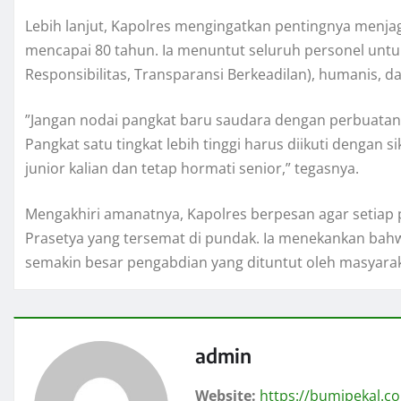
​Lebih lanjut, Kapolres mengingatkan pentingnya menjaga 
mencapai 80 tahun. Ia menuntut seluruh personel untuk m
Responsibilitas, Transparansi Berkeadilan), humanis, d
​”Jangan nodai pangkat baru saudara dengan perbuatan t
Pangkat satu tingkat lebih tinggi harus diikuti dengan si
junior kalian dan tetap hormati senior,” tegasnya.
​Mengakhiri amanatnya, Kapolres berpesan agar setiap 
Prasetya yang tersemat di pundak. Ia menekankan bah
semakin besar pengabdian yang dituntut oleh masyara
admin
Website:
https://bumipekal.c