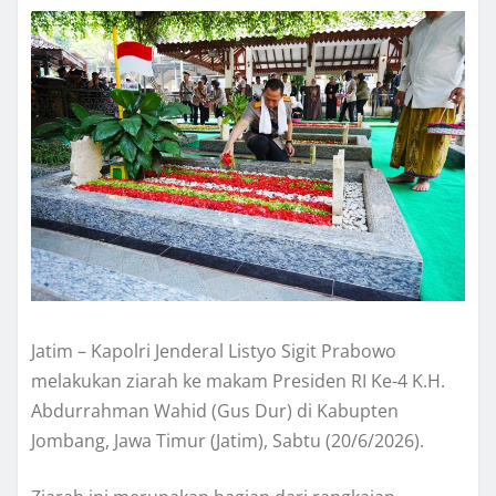
Jatim – Kapolri Jenderal Listyo Sigit Prabowo
melakukan ziarah ke makam Presiden RI Ke-4 K.H.
Abdurrahman Wahid (Gus Dur) di Kabupten
Jombang, Jawa Timur (Jatim), Sabtu (20/6/2026).