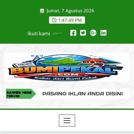
Skip
Jumat, 7 Agustus 2026
to
content
1:47:50 PM
Ikuti kami