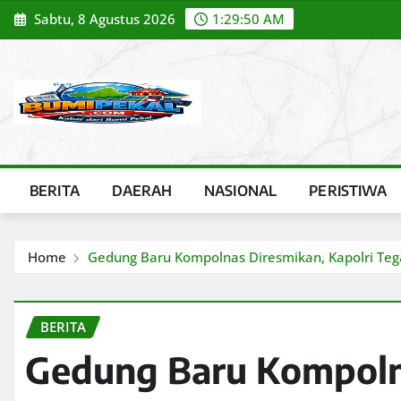
Skip
Sabtu, 8 Agustus 2026
1:29:51 AM
to
content
BERITA
DAERAH
NASIONAL
PERISTIWA
Home
Gedung Baru Kompolnas Diresmikan, Kapolri Te
BERITA
Gedung Baru Kompoln