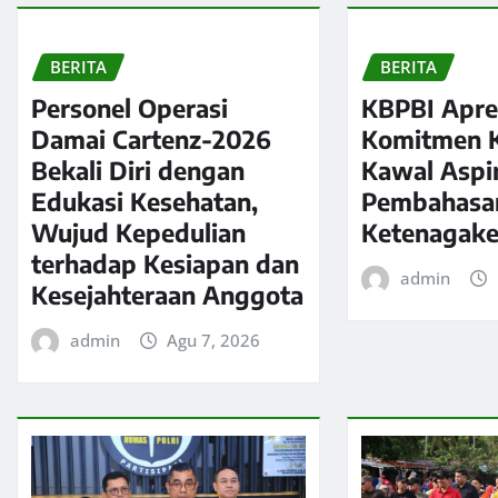
BERITA
BERITA
Personel Operasi
KBPBI Apre
Damai Cartenz-2026
Komitmen K
Bekali Diri dengan
Kawal Aspi
Edukasi Kesehatan,
Pembahasa
Wujud Kepedulian
Ketenagake
terhadap Kesiapan dan
admin
Kesejahteraan Anggota
admin
Agu 7, 2026