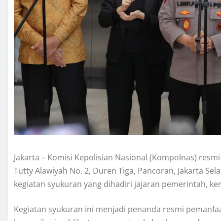
Jakarta – Komisi Kepolisian Nasional (Kompolnas) resm
Tutty Alawiyah No. 2, Duren Tiga, Pancoran, Jakarta Sel
kegiatan syukuran yang dihadiri jajaran pemerintah, k
Kegiatan syukuran ini menjadi penanda resmi pemanfa