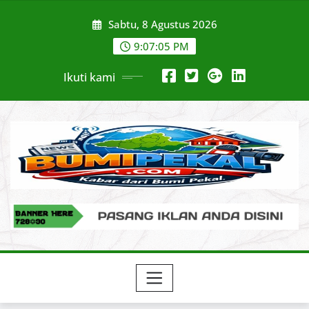
Skip
Sabtu, 8 Agustus 2026
to
content
9:07:06 PM
Ikuti kami